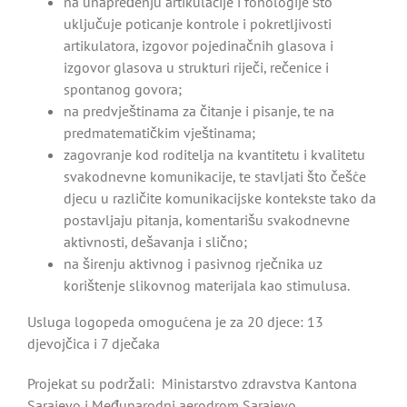
na unapređenju artikulacije i fonologije što
uključuje poticanje kontrole i pokretljivosti
artikulatora, izgovor pojedinačnih glasova i
izgovor glasova u strukturi riječi, rečenice i
spontanog govora;
na predvještinama za čitanje i pisanje, te na
predmatematičkim vještinama;
zagovranje kod roditelja na kvantitetu i kvalitetu
svakodnevne komunikacije, te stavljati što češće
djecu u različite komunikacijske kontekste tako da
postavljaju pitanja, komentarišu svakodnevne
aktivnosti, dešavanja i slično;
na širenju aktivnog i pasivnog rječnika uz
korištenje slikovnog materijala kao stimulusa.
Usluga logopeda omogućena je za 20 djece: 13
djevojčica i 7 dječaka
Projekat su podržali: Ministarstvo zdravstva Kantona
Sarajevo i Međunarodni aerodrom Sarajevo