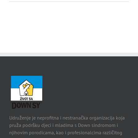
Udruženje je neprofitna i nestranačka organizacija koja
pruža podršku djeci i mladima s Down sindromom i
njihovim porodicama, kao i profesionalcima različitog