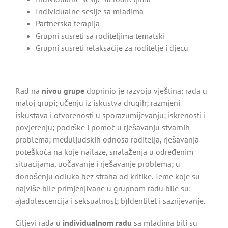
Individualne sesije sa mladima
Partnerska terapija
Grupni susreti sa roditeljima tematski
Grupni susreti relaksacije za roditelje i djecu
Rad na
nivou grupe
doprinio je razvoju vještina: rada u
maloj grupi; učenju iz iskustva drugih; razmjeni
iskustava i otvorenosti u sporazumijevanju; iskrenosti i
povjerenju; podrške i pomoć́ u rješavanju stvarnih
problema; međuljudskih odnosa roditelja, rješavanja
poteškoća na koje nailaze, snalaženja u određenim
situacijama, uočavanje i rješavanje problema; u
donošenju odluka bez straha od kritike. Teme koje su
najviše bile primjenjivane u grupnom radu bile su:
a)adolescencija i seksualnost; b)Identitet i sazrijevanje.
Ciljevi rada u
individualnom radu
sa mladima bili su