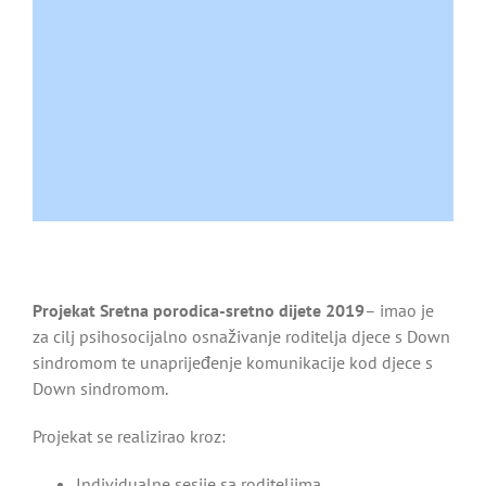
Image
Projekat Sretna porodica-sretno dijete 2019
– imao je
za cilj psihosocijalno osnaživanje roditelja djece s Down
sindromom te unaprijeđenje komunikacije kod djece s
Down sindromom.
Projekat se realizirao kroz:
Individualne sesije sa roditeljima