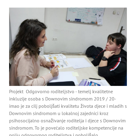
Projekt Odgovorno roditeljstvo - temelj kvalitetne
inkluzije osoba s Downovim sindromom 2019 / 20-
imao je za cilj poboljšati kvalitetu života djece i mladih s
Downovim sindromom u lokalnoj zajednici kroz
psihosocijalno osnaživanje roditelja i djece s Downovim
sindromom. To je povećalo roditeljske kompetencije na
polju odgovornog roditeljstva i poboljšalo