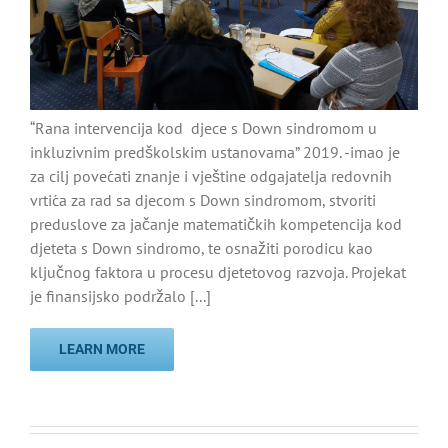
“Rana intervencija kod djece s Down sindromom u
inkluzivnim predškolskim ustanovama” 2019. -imao je
za cilj povećati znanje i vještine odgajatelja redovnih
vrtića za rad sa djecom s Down sindromom, stvoriti
preduslove za jačanje matematičkih kompetencija kod
djeteta s Down sindromo, te osnažiti porodicu kao
ključnog faktora u procesu djetetovog razvoja. Projekat
je finansijsko podržalo [...]
LEARN MORE