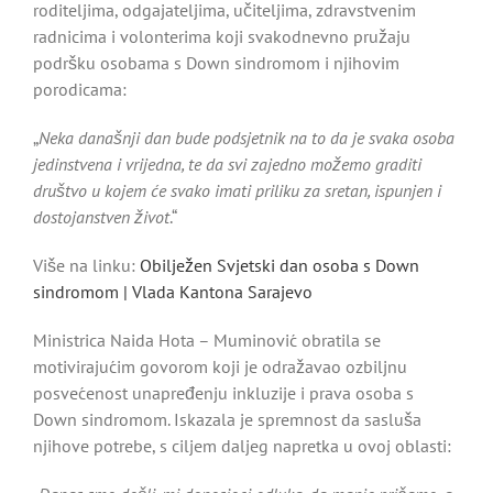
roditeljima, odgajateljima, učiteljima, zdravstvenim
radnicima i volonterima koji svakodnevno pružaju
podršku osobama s Down sindromom i njihovim
porodicama:
„
Neka današnji dan bude podsjetnik na to da je svaka osoba
jedinstvena i vrijedna, te da svi zajedno možemo graditi
društvo u kojem će svako imati priliku za sretan, ispunjen i
dostojanstven život
.“
Više na linku:
Obilježen Svjetski dan osoba s Down
sindromom | Vlada Kantona Sarajevo
Ministrica Naida Hota – Muminović obratila se
motivirajućim govorom koji je odražavao ozbiljnu
posvećenost unapređenju inkluzije i prava osoba s
Down sindromom. Iskazala je spremnost da sasluša
njihove potrebe, s ciljem daljeg napretka u ovoj oblasti: