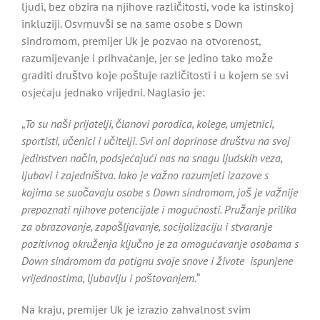
ljudi, bez obzira na njihove različitosti, vode ka istinskoj
inkluziji. Osvrnuvši se na same osobe s Down
sindromom, premijer Uk je pozvao na otvorenost,
razumijevanje i prihvaćanje, jer se jedino tako može
graditi društvo koje poštuje različitosti i u kojem se svi
osjećaju jednako vrijedni. Naglasio je:
„
To su naši prijatelji, članovi porodica, kolege, umjetnici,
sportisti, učenici i učitelji. Svi oni doprinose društvu na svoj
jedinstven način, podsjećajući nas na snagu ljudskih veza,
ljubavi i zajedništva. Iako je važno razumjeti izazove s
kojima se suočavaju osobe s Down sindromom, još je važnije
prepoznati njihove potencijale i mogućnosti. Pružanje prilika
za obrazovanje, zapošljavanje, socijalizaciju i stvaranje
pozitivnog okruženja ključno je za omogućavanje osobama s
Down sindromom da potignu svoje snove i živote ispunjene
vrijednostima, ljubavlju i poštovanjem.
“
Na kraju, premijer Uk je izrazio zahvalnost svim