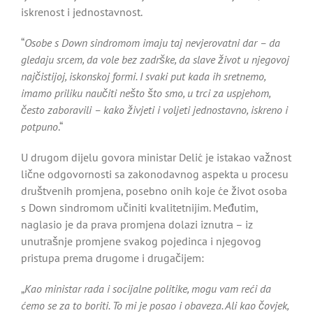
iskrenost i jednostavnost.
“
Osobe s Down sindromom imaju taj nevjerovatni dar – da
gledaju srcem, da vole bez zadrške, da slave život u njegovoj
najčistijoj, iskonskoj formi. I svaki put kada ih sretnemo,
imamo priliku naučiti nešto što smo, u trci za uspjehom,
često zaboravili – kako živjeti i voljeti jednostavno, iskreno i
potpuno
.“
U drugom dijelu govora ministar Delić je istakao važnost
lične odgovornosti sa zakonodavnog aspekta u procesu
društvenih promjena, posebno onih koje će život osoba
s Down sindromom učiniti kvalitetnijim. Međutim,
naglasio je da prava promjena dolazi iznutra – iz
unutrašnje promjene svakog pojedinca i njegovog
pristupa prema drugome i drugačijem:
„
Kao ministar rada i socijalne politike, mogu vam reći da
ćemo se za to boriti. To mi je posao i obaveza. Ali kao čovjek,