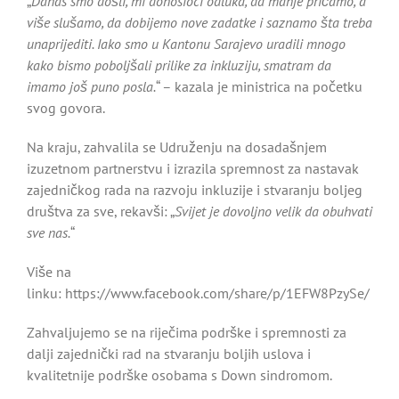
„
Danas smo došli, mi donosioci odluka, da manje pričamo, a
više slušamo, da dobijemo nove zadatke i saznamo šta treba
unaprijediti. Iako smo u Kantonu Sarajevo uradili mnogo
kako bismo poboljšali prilike za inkluziju, smatram da
imamo još puno posla.
“ – kazala je ministrica na početku
svog govora.
Na kraju, zahvalila se Udruženju na dosadašnjem
izuzetnom partnerstvu i izrazila spremnost za nastavak
zajedničkog rada na razvoju inkluzije i stvaranju boljeg
društva za sve, rekavši: „
Svijet je dovoljno velik da obuhvati
sve nas.
“
Više na
linku: https://www.facebook.com/share/p/1EFW8PzySe/
Zahvaljujemo se na riječima podrške i spremnosti za
dalji zajednički rad na stvaranju boljih uslova i
kvalitetnije podrške osobama s Down sindromom.