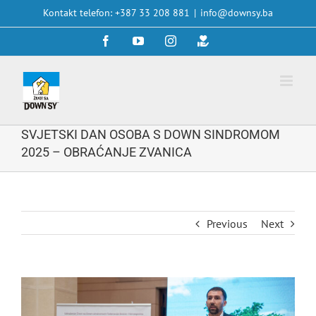
Skip
Kontakt telefon: +387 33 208 881
|
info@downsy.ba
to
Facebook
YouTube
Instagram
Doniraj
content
SVJETSKI DAN OSOBA S DOWN SINDROMOM
2025 – OBRAĆANJE ZVANICA
Previous
Next
View
Larger