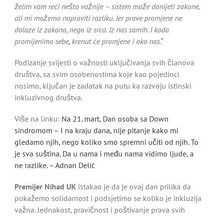
želim vam reći nešto važnije – sistem može donijeti zakone,
ali mi možemo napraviti razliku. Jer prave promjene ne
dolaze iz zakona, nego iz srca. Iz nas samih. I kada
promijenimo sebe, krenut će promjene i oko nas
.“
Podizanje svijesti o važnosti uključivanja svih članova
društva, sa svim osobenostima koje kao pojedinci
nosimo, ključan je zadatak na putu ka razvoju istinski
inkluzivnog društva.
Više na linku:
Na 21. mart, Dan osoba sa Down
sindromom – I na kraju dana, nije pitanje kako mi
gledamo njih, nego koliko smo spremni učiti od njih. To
je sva suština. Da u nama i među nama vidimo ljude, a
ne razlike. – Adnan Delić
Premijer Nihad UK
istakao je da je ovaj dan prilika da
pokažemo solidarnost i podsjetimo se koliko je inkluzija
važna. Jednakost, pravičnost i poštivanje prava svih