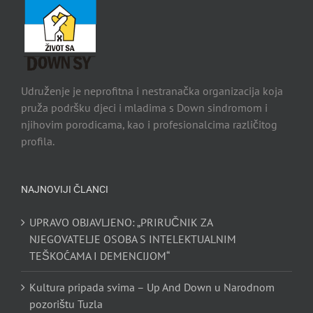
Udruženje je neprofitna i nestranačka organizacija koja
pruža podršku djeci i mladima s Down sindromom i
njihovim porodicama, kao i profesionalcima različitog
profila.
NAJNOVIJI ČLANCI
UPRAVO OBJAVLJENO: „PRIRUČNIK ZA
NJEGOVATELJE OSOBA S INTELEKTUALNIM
TEŠKOĆAMA I DEMENCIJOM“
Kultura pripada svima – Up And Down u Narodnom
pozorištu Tuzla