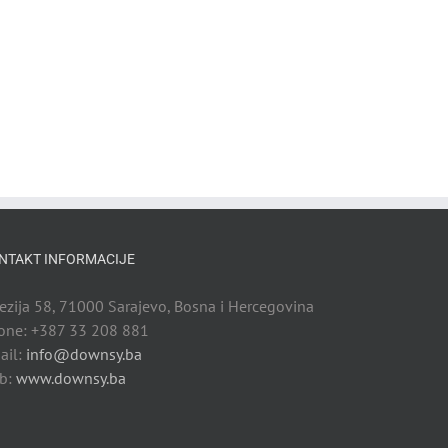
erest
NTAKT INFORMACIJE
rezija 58, 71000 Sarajevo, Bosna i Hercegovina
one: +387 33 208 881
ail:
info@downsy.ba
b:
www.downsy.ba