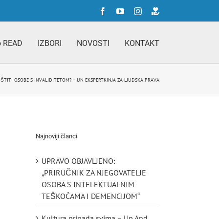
Facebook
YouTube
Instagram
Doniraj
o READ
IZBORI
NOVOSTI
KONTAKT
 ŠTITI OSOBE S INVALIDITETOM? – UN EKSPERTKINJA ZA LJUDSKA PRAVA
Najnoviji članci
UPRAVO OBJAVLJENO:
„PRIRUČNIK ZA NJEGOVATELJE
OSOBA S INTELEKTUALNIM
TEŠKOĆAMA I DEMENCIJOM“
Kultura pripada svima – Up And