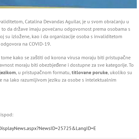
nvaliditetom, Catalina Devandas Aguilar, je u svom obraćanju u
na to da države imaju povećanu odgovornost prema osobama s
oj su izložene, kao i da organizacije osoba s invaliditetom
ze odgovora na COVID-19.
o tome kako se zaštiti od korona virusa moraju biti pristupačne
 javnost moraju biti obezbjeđene i dostupne za sve kategorije. To
jezikom
, u pristupačnom formatu,
titlovane poruke
, ukoliko su
te na lako razumljivom jeziku za osobe s intelektualnim
 ispod:
/DisplayNews.aspx?NewsID=25725&LangID=E