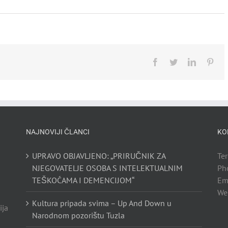
Facebook
Twitter
LinkedIn
Pint
NAJNOVIJI ČLANCI
KO
UPRAVO OBJAVLJENO: „PRIRUČNIK ZA
Te
NJEGOVATELJE OSOBA S INTELEKTUALNIM
Ph
TEŠKOĆAMA I DEMENCIJOM“
Em
We
Kultura pripada svima – Up And Down u
ija
Narodnom pozorištu Tuzla