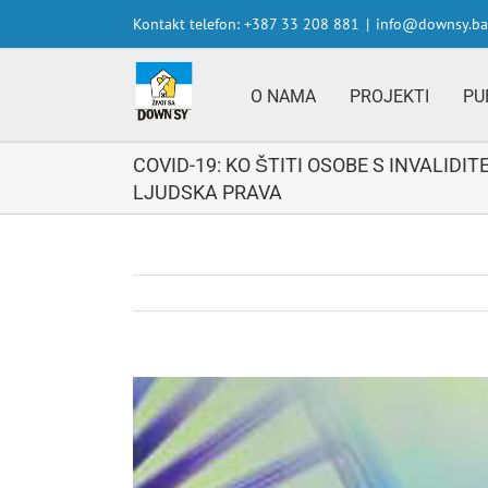
Skip
Kontakt telefon: +387 33 208 881
|
info@downsy.ba
to
content
O NAMA
PROJEKTI
PU
COVID-19: KO ŠTITI OSOBE S INVALIDI
LJUDSKA PRAVA
View
Larger
Image