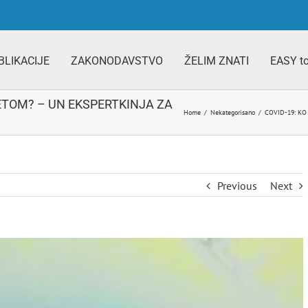
BLIKACIJE
ZAKONODAVSTVO
ŽELIM ZNATI
EASY t
TETOM? – UN EKSPERTKINJA ZA
Home
/
Nekategorisano
/
COVID-19: KO
Previous
Next