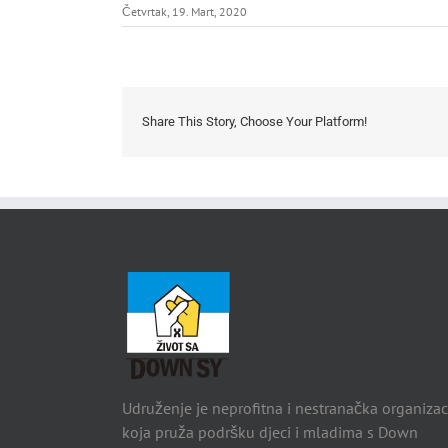
Četvrtak, 19. Mart, 2020
Share This Story, Choose Your Platform!
Udruženje je neprofitna i nestranačka organizac
koja pruža podršku djeci i mladima s Down