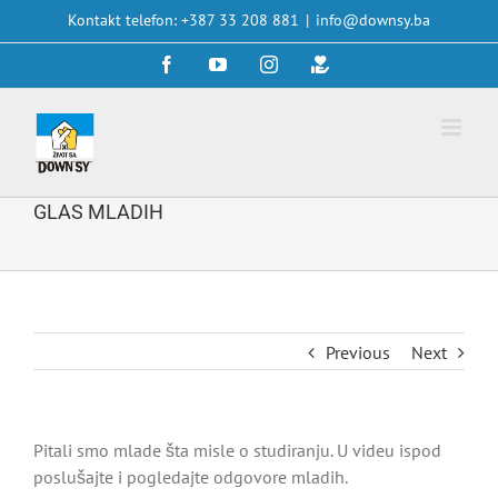
Skip
Kontakt telefon: +387 33 208 881
|
info@downsy.ba
to
Facebook
YouTube
Instagram
Doniraj
content
GLAS MLADIH
Previous
Next
Pitali smo mlade šta misle o studiranju. U videu ispod
poslušajte i pogledajte odgovore mladih.