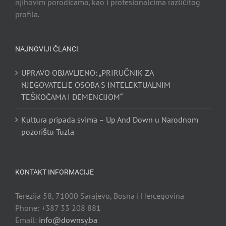
njihovim porodicama, kao i profesionalcima različitog
profila.
NAJNOVIJI ČLANCI
UPRAVO OBJAVLJENO: „PRIRUČNIK ZA
NJEGOVATELJE OSOBA S INTELEKTUALNIM
TEŠKOĆAMA I DEMENCIJOM“
Kultura pripada svima – Up And Down u Narodnom
pozorištu Tuzla
KONTAKT INFORMACIJE
Terezija 58, 71000 Sarajevo, Bosna i Hercegovina
Phone: +387 33 208 881
Email:
info@downsy.ba