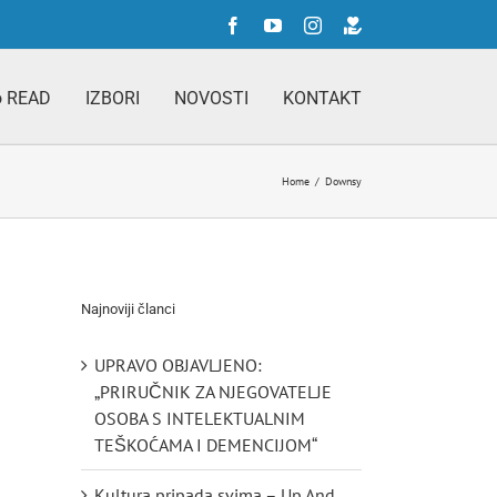
Facebook
YouTube
Instagram
Doniraj
o READ
IZBORI
NOVOSTI
KONTAKT
Home
/
Downsy
Najnoviji članci
UPRAVO OBJAVLJENO:
„PRIRUČNIK ZA NJEGOVATELJE
OSOBA S INTELEKTUALNIM
TEŠKOĆAMA I DEMENCIJOM“
Kultura pripada svima – Up And