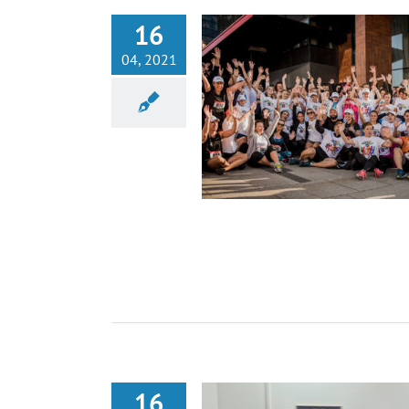
16
04, 2021
 SA HANOM KAZAZOVIĆ- CYBER
BOSANKA
Nekategorisano
16