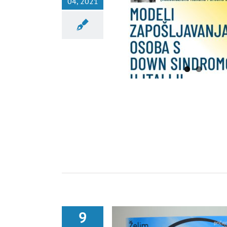
04, 2021
ZAPOŠLJAVANJA OSOBA S DOWN
M U ITALIJI”- ANNA CONTARDI
Nekategorisano
9