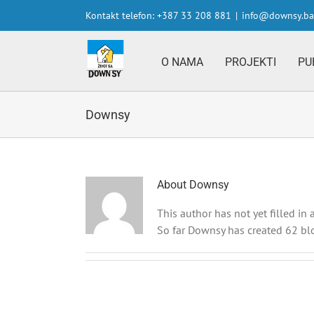
Skip
Kontakt telefon: +387 33 208 881
|
info@downsy.ba
to
content
O NAMA
PROJEKTI
PU
Downsy
About
Downsy
This author has not yet filled in a
So far Downsy has created 62 blo