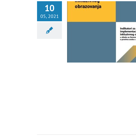
10
05, 2021
STAVLJENO PREDSTAVLJANJE
RA ZA PRAĆENJE INKLUZIVNOG
OBRAZOVANJA
Nekategorisano