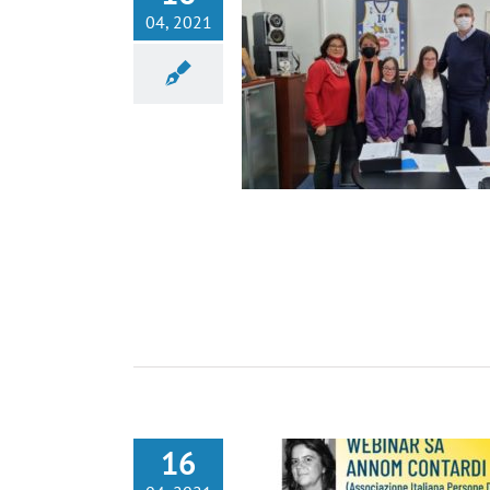
04, 2021
 SA MINISTROM MINISTARSTVA
I SPORTA KANTONA SARAJEVO
Nekategorisano
16